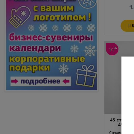
1
%
-10
45 стекля
45мл т
Стеклянная г