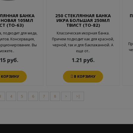
КЛЯННАЯ БАНКА
250 СТЕКЛЯННАЯ БАНКА
П
 НОВАЯ 105МЛ
ИКРА БОЛЬШАЯ 250МЛ
СТ (ТО-63)
ТВИСТ (ТО-82)
, подходит для меда,
Классическая икорная банка.
уктов. Консервация,
Причем подходит как для красной,
Пр
орционирование. Вы
черной, так и для баклажанной. А
че
можете..
еще от..
.15 руб.
1.21 руб.
В КОРЗИНУ
В КОРЗИНУ
3
4
5
6
7
8
>
>|