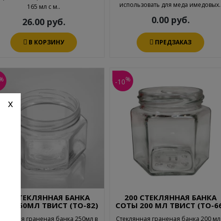
использовать для меда имедовых.
165 мл с м..
0.00 руб.
26.00 руб.
В КОРЗИНУ
ПРЕДЗАКАЗ
%
%
-10
x
250 СТЕКЛЯННАЯ БАНКА
200 СТЕКЛЯННАЯ БАНКА
ТЫ 250МЛ ТВИСТ (ТО-82)
СОТЫ 200 МЛ ТВИСТ (ТО-6
клянная граненая банка 250мл в
Стеклянная граненая банка 200 мл