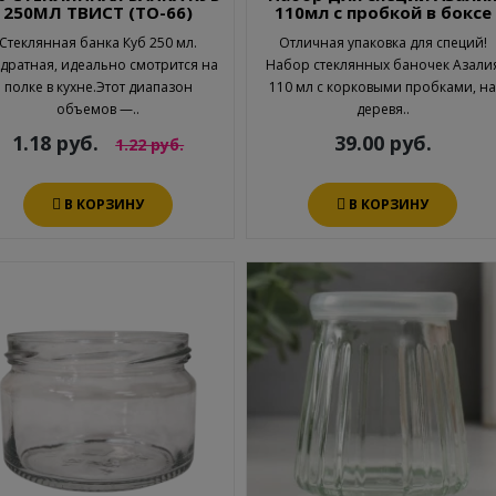
250МЛ ТВИСТ (ТО-66)
110мл с пробкой в боксе
Стеклянная банка Куб 250 мл.
Отличная упаковка для специй!
дратная, идеально смотрится на
Набор стеклянных баночек Азали
полке в кухне.Этот диапазон
110 мл с корковыми пробками, н
объемов —..
деревя..
1.18 руб.
39.00 руб.
1.22 руб.
В КОРЗИНУ
В КОРЗИНУ