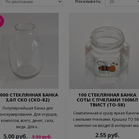
Показывать:
%
3000 СТЕКЛЯННАЯ БАНКА
100 СТЕКЛЯННАЯ БАНКА
3,0Л СКО (СКО-82)
СОТЫ С ПЧЕЛАМИ 100МЛ
ТВИСТ (ТО-58)
Популярнейшая банка для
Симпатичная и сразу яркая баноч
онсервирования. Для огурцов,
с милыми пчелками. Крышка ТО-58
компотов, всего, денег, сала,
комплект не входит.В интернет-ма.
меда. Для к..
2.55 руб.
5.00 руб.
5.50 руб.