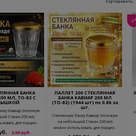
Сортировать:
-9
КЛЯННАЯ БАНКА
ПАЛЛЕТ 200 СТЕКЛЯННАЯ
00 МЛ, ТО-82 С
БАНКА КАВИАР 200 МЛ
РЫШКОЙ
(ТО-82) (1944 шт) по 0.86 за
шт.
анку Кавиар (похожую
к
Стеклянную банку Кавиар (похожую
ой Стакан 200 мл)
на небольшой Стакан 200 мл)
зовать для порцио..
можно использовать для порцио..
уб.
2.00 руб.