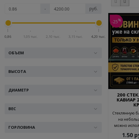
-
руб.
%
-25
0,86
1,05 тыс.
2,10 тыс.
3,15 тыс.
4,20 тыс.
ОБЪЕМ
ВЫСОТА
ДИАМЕТР
200 СТЕ
КАВИАР 2
К
ВЕС
Стеклянную б
на небольш
можно исполь
ГОРЛОВИНА
1.50 р