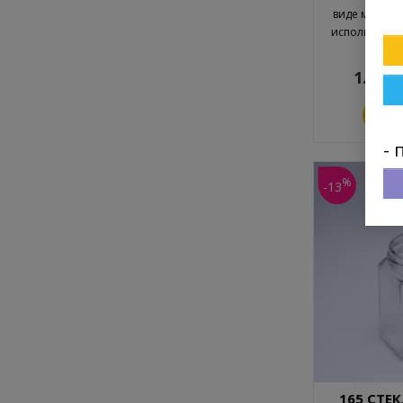
виде медовы
использовать
1.08 р
- 
%
-13
165 СТЕ