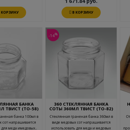
1 671.84 руб.
В КОРЗИНУ
В КОРЗИНУ
%
-14
КЛЯННАЯ БАНКА
360 СТЕКЛЯННАЯ БАНКА
Н
Л ТВИСТ (ТО-58)
СОТЫ 360МЛ ТВИСТ (ТО-82)
аненая банка 100мл в
Стеклянная граненая банка 360мл в
От
х сот напрашивается
виде медовых сот напрашивается
 для меда имедовых..
использовать для меда и медовых
про