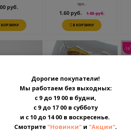
про..
.00 руб.
1.60 руб.
1.85 руб.
В КОРЗИНУ
В КОРЗИНУ
-16
Дорогие покупатели!
Мы работаем без выходных:
с 9 до 19 00 в будни,
с 9 до 17 00 в субботу
и с 10 до 14 00 в воскресенье.
нная банка соты
Набор Новогодний: чай,
вист (ТО-43)
мед, елочный шар, свеча
СО
Смотрите
"Новинки"
и
"Акции"
.
раненая банка 40мл в
Отличный набор для творческого
Сте