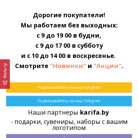
Дорогие покупатели!
Мы работаем без выходных:
с 9 до 19 00 в будни,
с 9 до 17 00 в субботу
Крышка-дозатор
Крышка-дозатор
пластиковая для специй
пластиковая для специй
и с 10 до 14 00 в воскресенье.
зеленая
красная
1.82 руб.
1.82 руб.
Смотрите
"Новинки"
и
"Акции"
.
Фильтр
Подписывайтесь на наш Instagram
Подписывайтесь на наш Telegram
Наши партнеры
karifa.by
- подарки, сувениры, наборы с вашим
логотипом