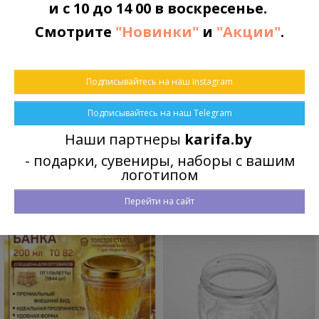
и с 10 до 14 00 в воскресенье.
Смотрите
"Новинки"
и
"Акции"
.
КРЫШКА ТО-110 ЗЕЛЕНАЯ
500 БАНКА ПЛАСТИКОВАЯ
БОЧОНОК 500МЛ С
Винтовая крышка твист является
КРЫШКОЙ
универсальной крышкой,
Удобная и практичная тара для
Подписывайтесь на наш Instagram
удерживающей вакуум, с
хранения и транспортировки
металлическим кулачком..
жидких и сыпучих продуктов.
Подписывайтесь на наш Telegram
1.60 руб.
Идет в комплект..
Наши партнеры
karifa.by
1.50 руб.
- подарки, сувениры, наборы с вашим
логотипом
Перейти на сайт