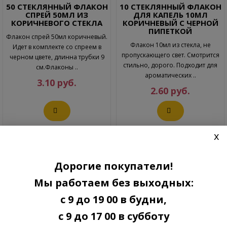
50 СТЕКЛЯННЫЙ ФЛАКОН
10 СТЕКЛЯННЫЙ ФЛАКОН
СПРЕЙ 50МЛ ИЗ
ДЛЯ КАПЕЛЬ 10МЛ
КОРИЧНЕВОГО СТЕКЛА
КОРИЧНЕВЫЙ С ЧЕРНОЙ
ПИПЕТКОЙ
Флакон спрей 50мл коричневый.
Флакон 10мл из стекла, не
Идет в комплекте со спреем в
пропускающего свет. Смотрится
черном цвете, длинна трубки 9
стильно, дорого. Подходит для
см.Флаконы ..
ароматических ..
3.10 руб.
2.60 руб.
x
Дорогие покупатели!
Мы работаем без выходных:
с 9 до 19 00 в будни,
с 9 до 17 00 в субботу