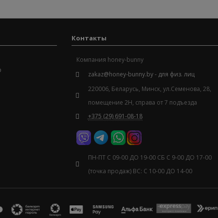
Контакты
Компания
honey-bunny
ю
zakaz@honey-bunny.by - для физ. лиц
220006
,
Беларусь
,
Минск
,
ул.Семенова, 28,
помещение 2Н, справа от 7 подъезда
+375 (29) 691-08-18
ПН-ПТ С 09-00 ДО 19-00 СБ С 9-00 ДО 17-00
(точка продаж) ВС: С 10-00 ДО 14-00