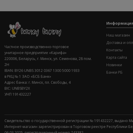
Информаци
Наш магазин
Доставка и опл
Частное производственно-торговое
Контакты
унитарное предприятие «Карифа»
Карта сайта
220006, Беларусь, г. Минск, ул. Семенова, 28 пом.
2Н
Новинки
IBAN: BY26 UNBS 3012 0367 1300 5000 1933
Банки РБ
в РКЦ № 1 ЗАО «БСБ Банк»
Адрес банка: г. Минск, пл. Свободы, 4
BIC: UNBSBY2X
УНП 191432227
Свидетельство о государственной регистрации № 191432227, выдано М
Интернет-магазин зарегистрирован в Торговом реестре Республики Б
06.03.2025, регистрационный номер 743382