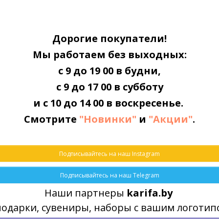
100 мл
Дорогие покупатели!
14 см
Мы работаем без выходных:
4 см
с 9 до 19 00 в будни,
131 гр
с 9 до 17 00 в субботу
31,5 мм
и с 10 до 14 00 в воскресенье.
Смотрите
"Новинки"
и
"Акции"
.
Подписывайтесь на наш Instagram
Подписывайтесь на наш Telegram
Наши партнеры
karifa.by
подарки, сувениры, наборы с вашим логоти