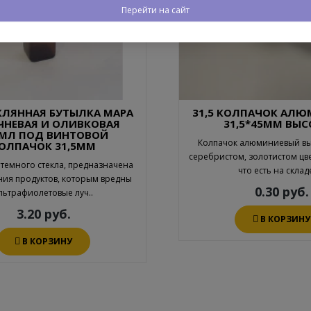
Перейти на сайт
ЕКЛЯННАЯ БУТЫЛКА МАРА
31,5 КОЛПАЧОК АЛ
ЧНЕВАЯ И ОЛИВКОВАЯ
31,5*45ММ ВЫ
0МЛ ПОД ВИНТОВОЙ
Колпачок алюминиевый выс
ОЛПАЧОК 31,5ММ
серебристом, золотистом цве
 темного стекла, предназначена
что есть на складе
ния продуктов, которым вредны
0.30 руб.
льтрафиолетовые луч..
3.20 руб.
В КОРЗИНУ
В КОРЗИНУ