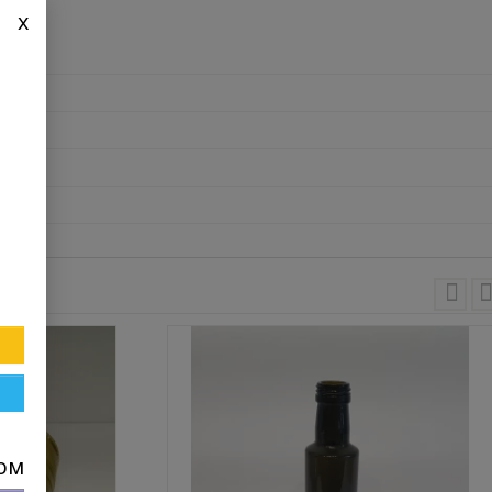
x
пом