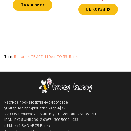
В КОРЗИНУ
В КОРЗИНУ
Теги:
Бочонок
,
ТВИСТ
,
110мл
,
ТО-53
,
Банка
Частное производственно-торговое
унитарное предприятие «Карифа»
220006, Беларусь, г. Минск, ул. Семенова, 28 пом. 2Н
IBAN: BY26 UNBS 3012 0367 1300 5000 1933
в РКЦ № 1 ЗАО «БСБ Банк»