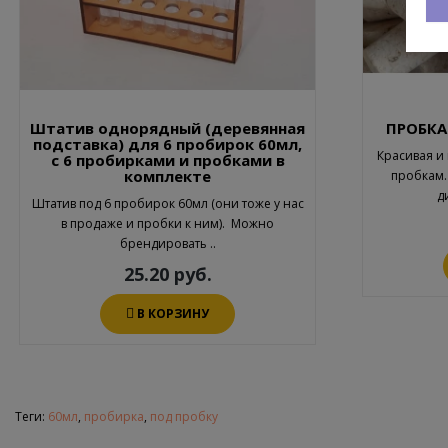
Штатив однорядный (деревянная
ПРОБКА
подставка) для 6 пробирок 60мл,
Красивая и
с 6 пробирками и пробками в
комплекте
пробкам. 
д
Штатив под 6 пробирок 60мл (они тоже у нас
в продаже и пробки к ним). Можно
брендировать ..
25.20 руб.
В КОРЗИНУ
Теги:
60мл
,
пробирка
,
под пробку