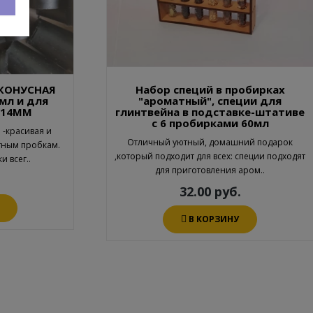
 КОНУСНАЯ
Набор специй в пробирках
мл и для
"ароматный", специи для
/14ММ
глинтвейна в подставке-штативе
с 6 пробирками 60мл
 -красивая и
Отличный уютный, домашний подарок
тным пробкам.
,который подходит для всех: специи подходят
и всег..
для приготовления аром..
32.00 руб.
В КОРЗИНУ