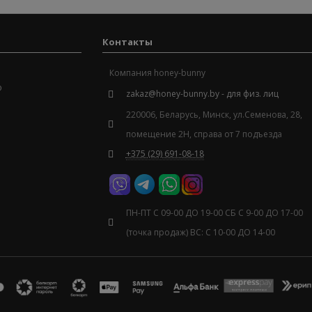
Контакты
Компания
honey-bunny
ю
zakaz@honey-bunny.by - для физ. лиц
220006
,
Беларусь
,
Минск
,
ул.Семенова, 28,
помещение 2Н, справа от 7 подъезда
+375 (29) 691-08-18
ПН-ПТ С 09-00 ДО 19-00 СБ С 9-00 ДО 17-00
(точка продаж) ВС: С 10-00 ДО 14-00