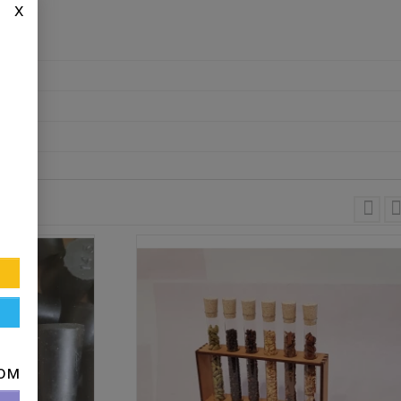
x
пом