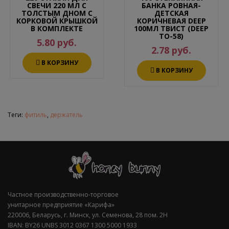
СВЕЧИ 220 МЛ С
БАНКА РОВНАЯ-
ТОЛСТЫМ ДНОМ С
ДЕТСКАЯ
КОРКОВОЙ КРЫШКОЙ
КОРИЧНЕВАЯ DEEP
В КОМПЛЕКТЕ
100МЛ ТВИСТ (DEEP
ТО-58)
5.80 руб.
2.78 руб.
В КОРЗИНУ
В КОРЗИНУ
Теги:
фитиль
,
держатель
Частное производственно-торговое
унитарное предприятие «Карифа»
220006, Беларусь, г. Минск, ул. Семенова, 28 пом. 2Н
IBAN: BY26 UNBS 3012 0367 1300 5000 1933