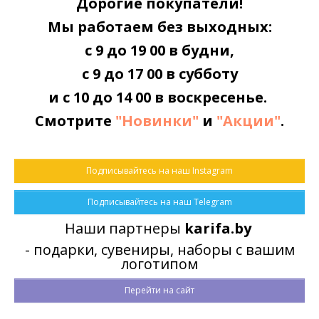
Дорогие покупатели!
0 отзывов
/
Написать отзыв
Мы работаем без выходных:
с 9 до 19 00 в будни,
БЫСТРАЯ ДОСТАВКА
с 9 до 17 00 в субботу
По всей Беларуси
и с 10 до 14 00 в воскресенье.
Смотрите
"Новинки"
и
"Акции"
.
ОПЛАТА
Наличными или картой
Подписывайтесь на наш Instagram
Подписывайтесь на наш Telegram
ПРИНИМАЕМ ЗАКАЗЫ
Наши партнеры
karifa.by
Круглосуточно через корзину заказов
- подарки, сувениры, наборы с вашим
логотипом
Перейти на сайт
Характеристики
Описание