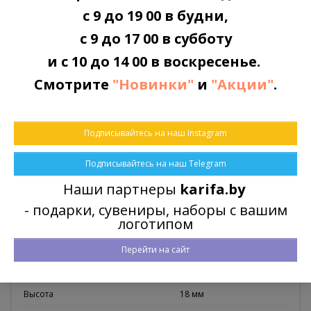
с 9 до 19 00 в будни,
с 9 до 17 00 в субботу
ОПЛАТА
и с 10 до 14 00 в воскресенье.
Наличными или картой
Смотрите
"Новинки"
и
"Акции"
.
ПРИНИМАЕМ ЗАКАЗЫ
Подписывайтесь на наш Instagram
Круглосуточно через корзину заказов
Подписывайтесь на наш Telegram
Наши партнеры
karifa.by
Характеристики
Описание
- подарки, сувениры, наборы с вашим
логотипом
Отзывы (0)
Перейти на сайт
Характеристики
Высота
18 мм