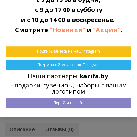
0 отзывов
/
Написать отзыв
с 9 до 17 00 в субботу
и с 10 до 14 00 в воскресенье.
Смотрите
"Новинки"
и
"Акции"
.
БЫСТРАЯ ДОСТАВКА
По всей Беларуси
Подписывайтесь на наш Instagram
ОПЛАТА
Подписывайтесь на наш Telegram
Наличными или картой
Наши партнеры
karifa.by
- подарки, сувениры, наборы с вашим
логотипом
ПРИНИМАЕМ ЗАКАЗЫ
Круглосуточно через корзину заказов
Перейти на сайт
Описание
Отзывы (0)