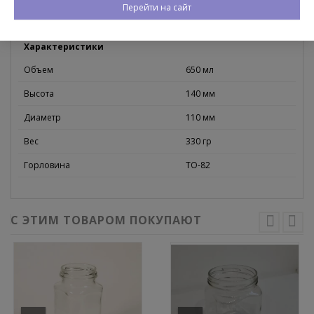
Перейти на сайт
Отзывы (0)
Характеристики
Объем
650 мл
Высота
140 мм
Диаметр
110 мм
Вес
330 гр
Горловина
ТО-82
С ЭТИМ ТОВАРОМ ПОКУПАЮТ