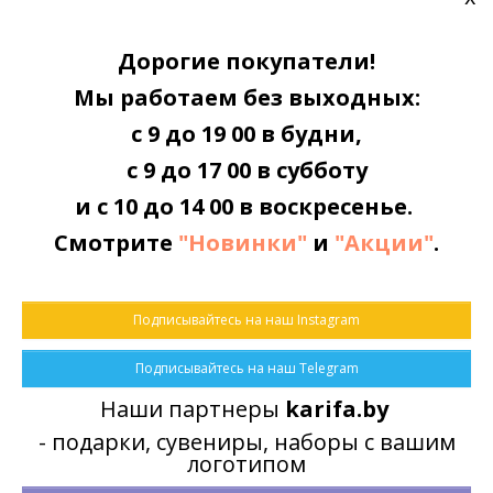
0 отзывов
/
Написать отзыв
Дорогие покупатели!
Мы работаем без выходных:
БЫСТРАЯ ДОСТАВКА
По всей Беларуси
с 9 до 19 00 в будни,
с 9 до 17 00 в субботу
и с 10 до 14 00 в воскресенье.
ОПЛАТА
Смотрите
"Новинки"
и
"Акции"
.
Наличными или картой
Подписывайтесь на наш Instagram
ПРИНИМАЕМ ЗАКАЗЫ
Круглосуточно через корзину заказов
Подписывайтесь на наш Telegram
Наши партнеры
karifa.by
- подарки, сувениры, наборы с вашим
логотипом
Характеристики
Описание